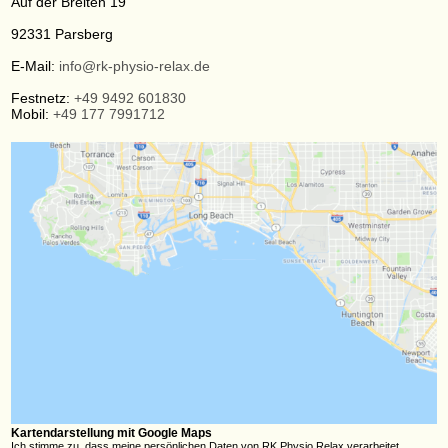
Auf der Breiten 19
92331
Parsberg
E-Mail:
info@rk-physio-relax.de
Festnetz:
+49 9492 601830
Mobil:
+49 177 7991712
Kartendarstellung mit Google Maps
Ich stimme zu, dass meine persönlichen Daten von RK Physio Relax verarbeitet