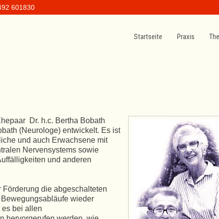
492 601830
Startseite
Praxis
The
epaar Dr. h.c. Bertha Bobath
ath (Neurologe) entwickelt. Es ist
dliche und auch Erwachsene mit
tralen Nervensystems sowie
uffälligkeiten und anderen
er Förderung die abgeschalteten
e Bewegungsabläufe wieder
es bei allen
n hervorgerufen werden, wie