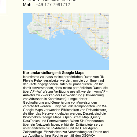
Mobil:
+49 177 7991712
Kartendarstellung mit Google Maps
Ich stimme zu, dass meine persönlichen Daten von RK
Physio Relax verarbeitet werden, um die von Ihnen auf
der Karte angegebenen Daten zu präsentieren. Ich bin
damit einverstanden, dass meine persönlichen Daten, die
über API-Aufrufe zur Verfügung gestellt werden, vom API-
Anbieter zu Zwecken der Geokodierung (Umwandlung
von Adressen in Koordinaten), umgekehrter
Geokodierung und Generierung von Anweisungen
verarbeitet werden. Einige visuelle Komponenten von WP
Google Maps verwenden Bibliotheken von Drittanbietern,
die über das Netzwerk geladen werden. Derzeit sind die
Bibliotheken Google Maps, Open Street Map, jQuery
DataTables und FontAwesome. Wenn Sie Ressourcen
über ein Netzwerk laden, erhält der Drittanbieterserver
unter anderem die IP-Adresse und die User Agent-
Zeichenfolge. Einzelheiten zur Verwendung der Daten und
zur Ausübung Ihrer Rechte gemäß den DSGVO-