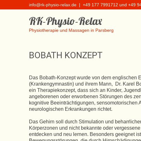
info@rk-physio-relax.de
| +49 177 7991712 und +49 9
RK-Physio-Relax
Physiotherapie und Massagen in Parsberg
BOBATH KONZEPT
Das Bobath-Konzept wurde von dem englischen Eh
(Krankengymnastin) und ihrem Mann, Dr. Karel Bob
ein Therapiekonzept, dass sich an Kinder, Jugen
angeborenen oder erworbenen Störungen des zen
kognitive Beeinträchtigungen, sensomotorischen A
neurologischen Erkrankungen richtet.
Das Gehirn soll durch Stimulation und beharrlich
Körperzonen und nicht bekannte oder vergessen
entdecken und neu lernen. Besonders geeignet ist 
Bewegungsstörungen, die durch Hirnschädigunge