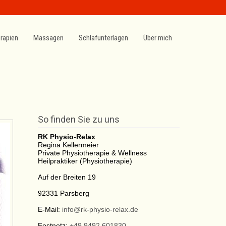
rapien
Massagen
Schlafunterlagen
Über mich
So finden Sie zu uns
RK Physio-Relax
Regina Kellermeier
Private Physiotherapie & Wellness
Heilpraktiker (Physiotherapie)
Auf der Breiten 19
92331
Parsberg
E-Mail:
info@rk-physio-relax.de
Festnetz:
+49 9492 601830